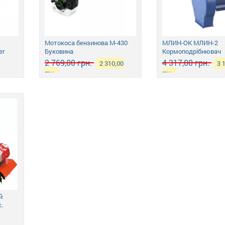
Мотокоса бензинова М-430
МЛИН-ОК МЛИН-2
er
Буковина
Кормоподрібнювач
2 769,00 грн.
4 317,00 грн.
2 310,00
3 
грн.
грн.
й
с.