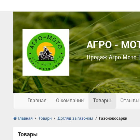
АГРО - МО
Продаж Агро Мото В
Главная
О компании
Товары
Отзывы
Главная
/
Товари
/
Догляд за газоном
/
Газонокосарки
Товары