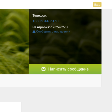
Вхід
Телефон:
+380504435150
На АгроБиз:
с 2024-02-07
Сообщить о нарушении
Написать сообщение