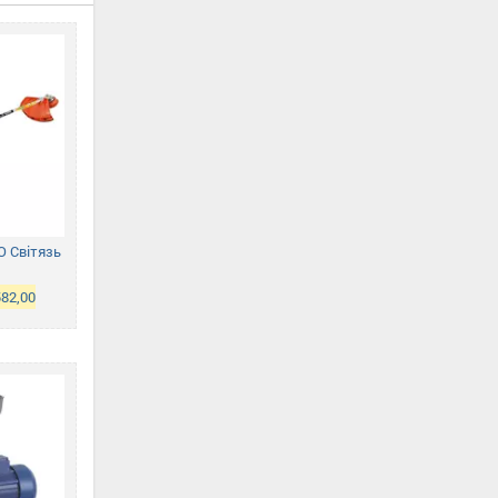
O Світязь
582,00