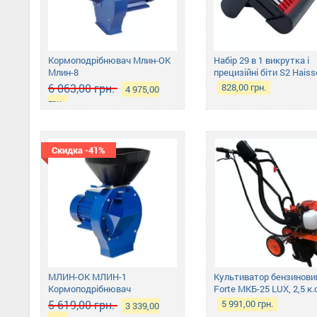
Кормоподрібнювач Млин-ОК
Набір 29 в 1 викрутка і
Млин-8
прецизійні біти S2 Haiss
49200
6 063,00 грн.
828,00 грн.
4 975,00
грн.
Скидка -41%
МЛИН-ОК МЛИН-1
Культиватор бензинови
Кормоподрібнювач
Forte МКБ-25 LUX, 2,5 к.
(червоний)
5 619,00 грн.
5 991,00 грн.
3 339,00