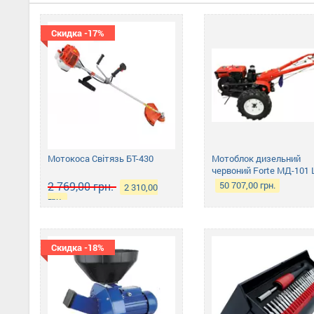
Скидка -17%
Мотокоса Світязь БТ-430
Мотоблок дизельний
червоний Forte МД-101
без плуга
2 769,00 грн.
50 707,00 грн.
2 310,00
грн.
Скидка -18%