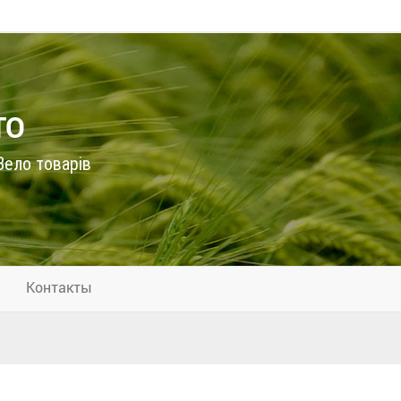
ТО
ело товарів
Контакты