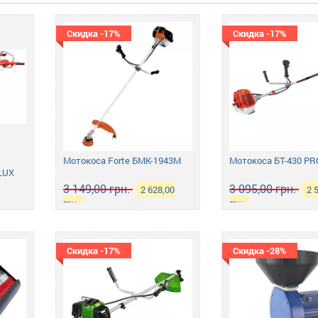
Скидка -17%
Скидка -17%
Мотокоса Forte БMK-1943М
Мотокоса БТ-430 PR
 LUX
3 149,00 грн.
3 095,00 грн.
2 628,00
2 
грн.
грн.
Скидка -17%
Скидка -28%