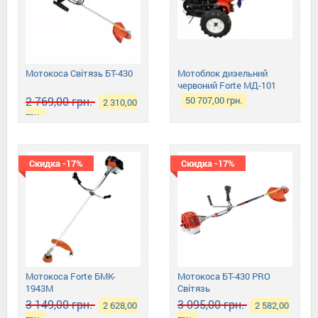
Мотокоса Світязь БТ-430
Мотоблок дизельний
червоний Forte МД-101
LUX без плуга
2 769,00 грн.
50 707,00 грн.
2 310,00
грн.
Скидка -17%
Скидка -17%
Мотокоса Forte БMK-
Мотокоса БТ-430 PRO
1943М
Світязь
3 149,00 грн.
3 095,00 грн.
2 628,00
2 582,00