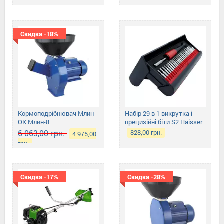
грн.
грн.
Скидка -18%
Кормоподрібнювач Млин-
Набір 29 в 1 викрутка і
ОК Млин-8
прецизійні біти S2 Haisser
49200
6 063,00 грн.
828,00 грн.
4 975,00
грн.
Скидка -17%
Скидка -28%