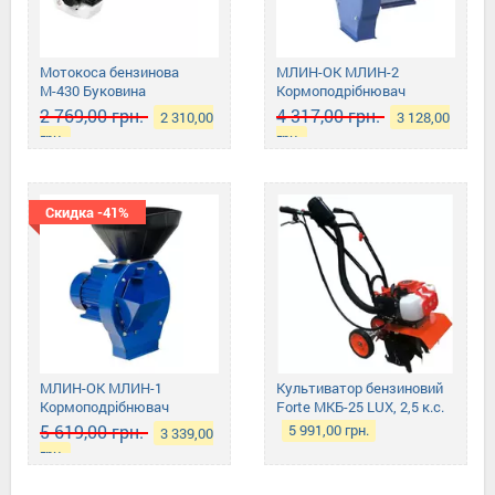
Мотокоса бензинова
МЛИН-ОК МЛИН-2
М-430 Буковина
Кормоподрібнювач
2 769,00 грн.
4 317,00 грн.
2 310,00
3 128,00
грн.
грн.
Скидка -41%
МЛИН-ОК МЛИН-1
Культиватор бензиновий
Кормоподрібнювач
Forte МКБ-25 LUX, 2,5 к.с.
(червоний)
5 619,00 грн.
5 991,00 грн.
3 339,00
грн.