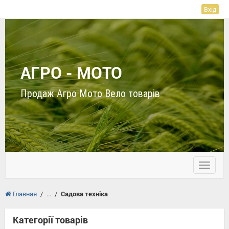
Вхід
АГРО - МОТО
Продаж Агро Мото Вело товарів
Toggle
navigati
Главная
/
/
Садова техніка
Категорії товарів