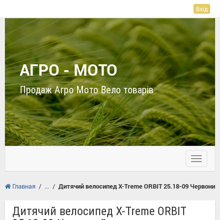
Вхід
АГРО - МОТО
Продаж Агро Мото Вело товарів
Toggle
navigati
Главная
/
/
Дитячий велосипед X-Treme ORBIT 25.18-09 Червоний
Дитячий велосипед X-Treme ORBIT