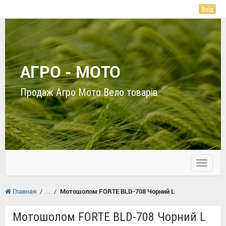
Вхід
АГРО - МОТО
Продаж Агро Мото Вело товарів
Toggle
navigati
Главная
/
/
Мотошолом FORTE BLD-708 Чорний L
Мотошолом FORTE BLD-708 Чорний L