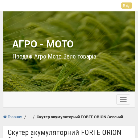
Вхід
АГРО - МОТО
Продаж Агро Мото Вело товарів
Toggle
navigati
Главная
/
/
Скутер акумуляторний FORTE ORION Зелений
Скутер акумуляторний FORTE ORION