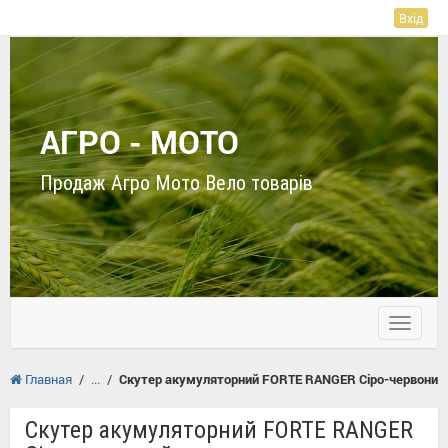
Вхід
АГРО - МОТО
Продаж Агро Мото Вело товарів
Toggle
navigati
Главная
/
/
Скутер акумуляторний FORTE RANGER Сіро-червоний
Скутер акумуляторний FORTE RANGER