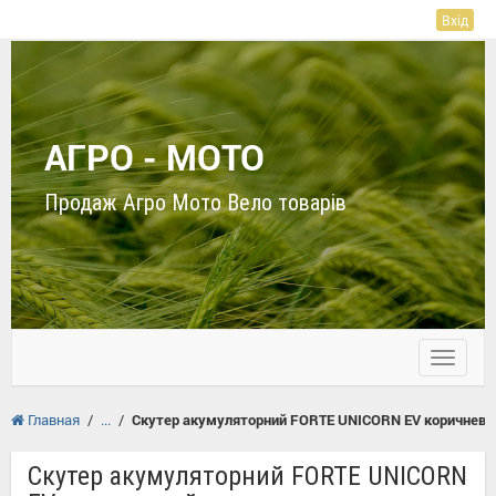
Вхід
АГРО - МОТО
Продаж Агро Мото Вело товарів
Toggle
navigati
Главная
/
/
Скутер акумуляторний FORTE UNICORN EV коричневи
Скутер акумуляторний FORTE UNICORN