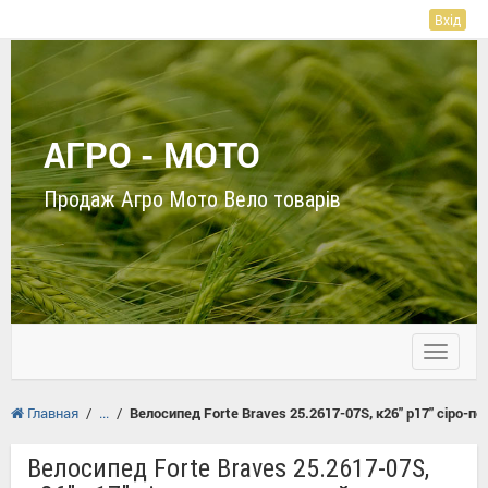
Вхід
АГРО - МОТО
Продаж Агро Мото Вело товарів
Toggle
navigati
Главная
/
/
Велосипед Forte Braves 25.2617-07S, к26" р17" сіро-п
Велосипед Forte Braves 25.2617-07S,