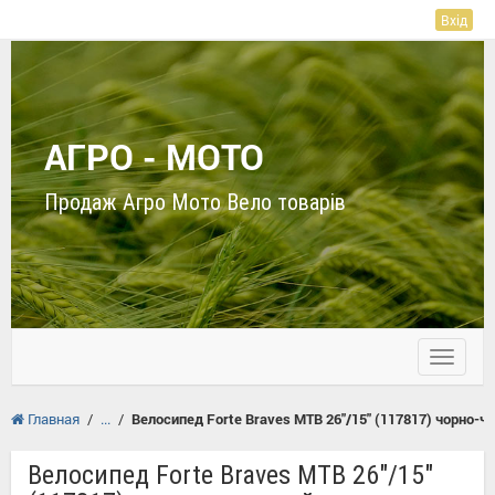
Вхід
АГРО - МОТО
Продаж Агро Мото Вело товарів
Toggle
navigati
Главная
/
/
Велосипед Forte Braves МТВ 26"/15" (117817) чорно-ч
Велосипед Forte Braves МТВ 26"/15"