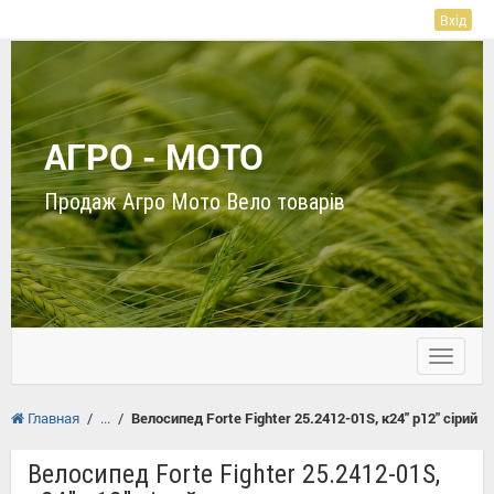
Вхід
АГРО - МОТО
Продаж Агро Мото Вело товарів
Toggle
navigati
Главная
/
/
Велосипед Forte Fighter 25.2412-01S, к24" р12" сірий
Велосипед Forte Fighter 25.2412-01S,