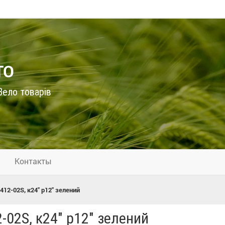
ТО
ело товарів
Контакты
412-02S, к24" р12" зелений
2-02S, к24" р12" зелений