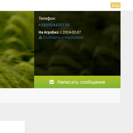
Вхід
Телефон:
+380504435150
На АгроБиз:
с 2024-02-07
Сообщить о нарушении
Написать сообщение