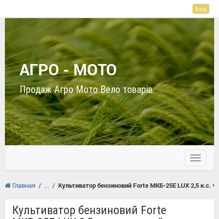
Вхід
АГРО - МОТО
Продаж Агро Мото Вело товарів
Toggle
navigati
Главная
/
/
Культиватор бензиновий Forte МКБ-25E LUX 2,5 к.с. ч
Культиватор бензиновий Forte