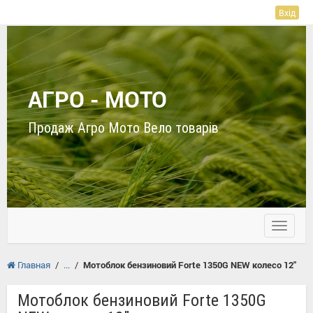
Вхід
АГРО - МОТО
Продаж Агро Мото Вело товарів
Toggle
navigati
Главная
/
/
Мотоблок бензиновий Forte 1350G NEW колесо 12"
Мотоблок бензиновий Forte 1350G