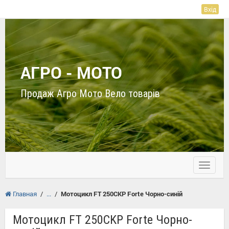
Вхід
АГРО - МОТО
Продаж Агро Мото Вело товарів
Toggle
navigati
Главная
/
/
Мотоцикл FT 250CKP Forte Чорно-синій
Мотоцикл FT 250CKP Forte Чорно-