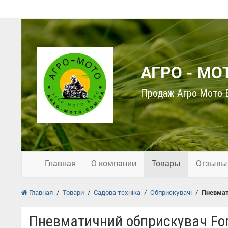
АГРО - МО
Продаж Агро Мото В
Главная
О компании
Товары
Отзывы
Главная
/
Товари
/
Садова техніка
/
Обприскувачі
/
Пневмат
Пневматичний обприскувач For