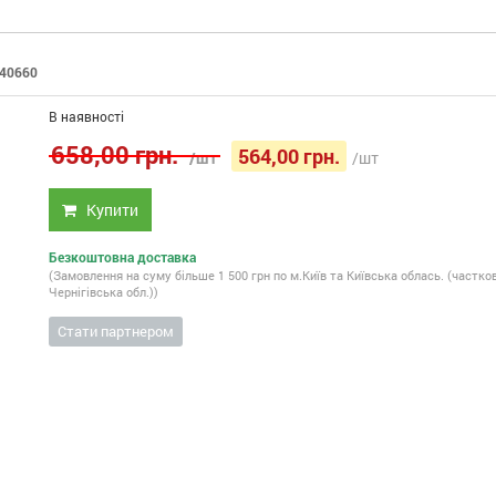
40660
:
В наявності
658,00 грн.
564,00 грн.
/шт
/шт
Купити
Безкоштовна доставка
(Замовлення на суму більше 1 500 грн по м.Київ та Київська облась. (частко
Чернігівська обл.))
Стати партнером