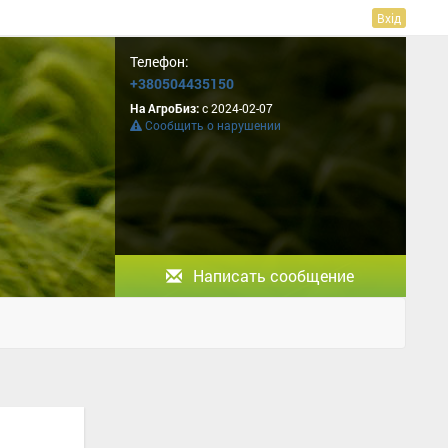
Вхід
Телефон:
+380504435150
На АгроБиз:
с 2024-02-07
Сообщить о нарушении
Написать сообщение