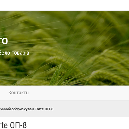
ТО
ело товарів
Контакты
ичний обприскувач Forte ОП-8
te ОП-8